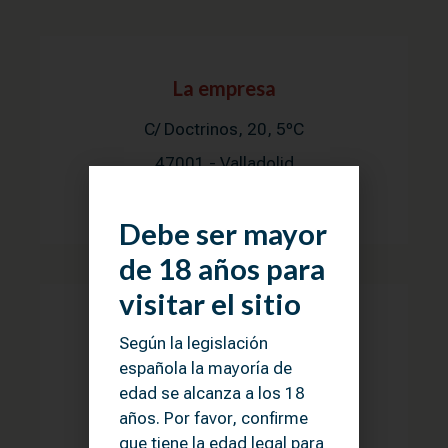
La empresa
C/ Doctrinos, 20, 5ºC
47001 - Valladolid
España
Debe ser mayor
de 18 años para
visitar el sitio
Llámenos
Según la legislación
española la mayoría de
+34 670.609.440
edad se alcanza a los 18
info@terraduro.com
años. Por favor, confirme
que tiene la edad legal para